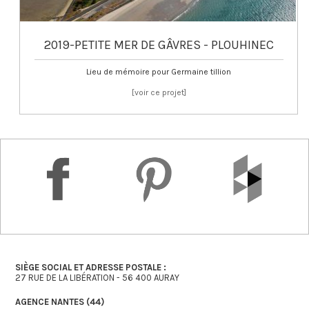
2019-PETITE MER DE GÂVRES - PLOUHINEC
Lieu de mémoire pour Germaine tillion
about
[voir ce projet]
2019-
Intentions
paysagères
pour
la
création
d’un
lieu
de
mémoire
en
l’honneur
de
SIÈGE SOCIAL ET ADRESSE POSTALE :
Germaine
27 RUE DE LA LIBÉRATION - 56 400 AURAY
Tillion
–
AGENCE NANTES (44)