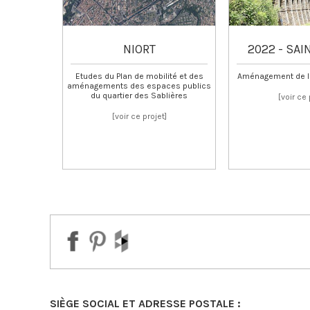
NIORT
2022 - SAI
Etudes du Plan de mobilité et des
Aménagement de l
aménagements des espaces publics
du quartier des Sablières
[voir ce 
about
[voir ce projet]
2024
–
NIORT
–
plan
de
mobilité
et
aménagement
du
quartier
des
Sablières
SIÈGE SOCIAL ET ADRESSE POSTALE :