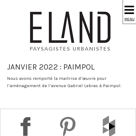
S
k
i
MENU
p
t
o
m
a
i
JANVIER 2022 : PAIMPOL
n
c
Nous avons remporté la maitrise d’œuvre pour
o
l’aménagement de l’avenue Gabriel Lebras à Paimpol.
n
t
e
n
t