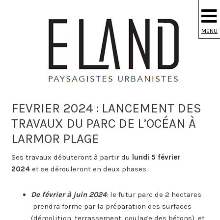
S
k
i
MENU
p
t
o
m
a
i
FEVRIER 2024 : LANCEMENT DES
n
TRAVAUX DU PARC DE L’OCÉAN À
c
o
LARMOR PLAGE
n
Ses travaux débuteront à partir du
lundi 5 février
t
2024
et se dérouleront en deux phases :
e
n
t
De février à juin 2024
: le futur parc de 2 hectares
prendra forme par la préparation des surfaces
(démolition, terrassement, coulage des bétons), et